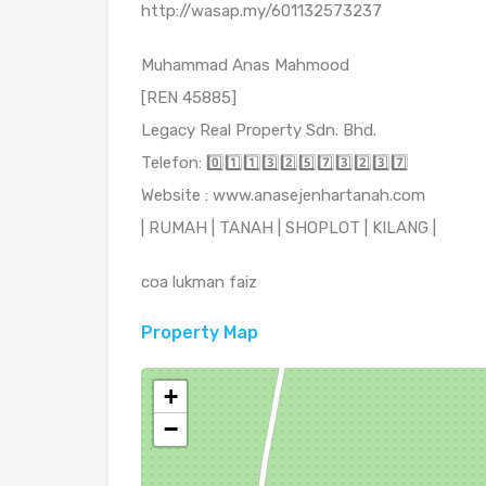
http://wasap.my/601132573237
Muhammad Anas Mahmood
[REN 45885]
Legacy Real Property Sdn. Bhd.
Telefon: 0️⃣1️⃣1️⃣3️⃣2️⃣5️⃣7️⃣3️⃣2️⃣3️⃣7️⃣
Website : www.anasejenhartanah.com
| RUMAH | TANAH | SHOPLOT | KILANG |
coa lukman faiz
Property Map
+
−