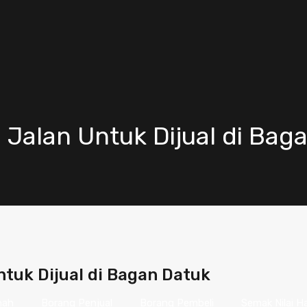
 Jalan Untuk Dijual di Bag
ntuk Dijual di Bagan Datuk
nah
Borang Penjual
Borang Pembeli
Semak Nilai H