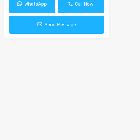
WhatsApp
Call Now
Send Message