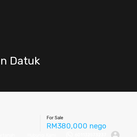
an Datuk
For Sale
RM380,000 nego
artanah
Hubungi Kami
601132573237