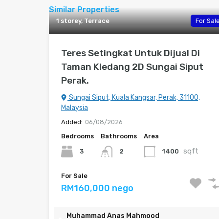
Similar Properties
1 storey, Terrace
For Sal
Teres Setingkat Untuk Dijual Di
Taman Kledang 2D Sungai Siput
Perak.
Sungai Siput, Kuala Kangsar, Perak, 31100,
Malaysia
Added:
06/08/2026
Bedrooms
Bathrooms
Area
sqft
3
1400
2
For Sale
RM160,000 nego
Muhammad Anas Mahmood