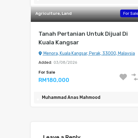
Agriculture, Land
For Sal
Tanah Pertanian Untuk Dijual Di
Kuala Kangsar
Menora, Kuala Kangsar, Perak, 33000, Malaysia
Added:
03/08/2026
For Sale
RM180,000
Muhammad Anas Mahmood
Leave a Reply