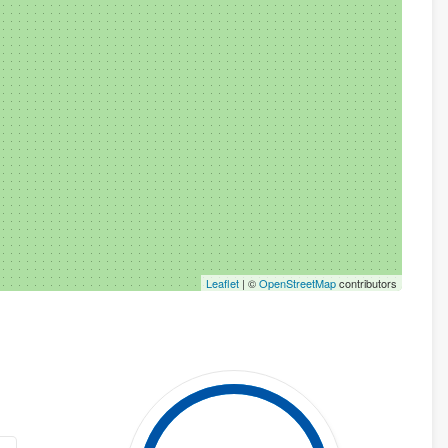
Leaflet
| ©
OpenStreetMap
contributors