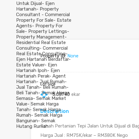
Property ID:
None
Lot Size
5.08740
ekar
Description
Tanah Pertanian Tepi Jalan Untuk Dijual di B
Harga Jual : RM75K/ekar – RM380K Nego