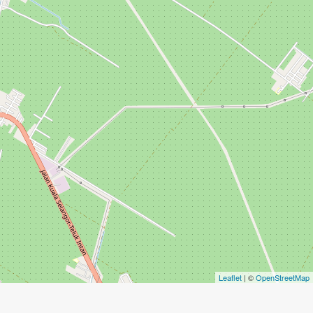
Leaflet
| ©
OpenStreetMap