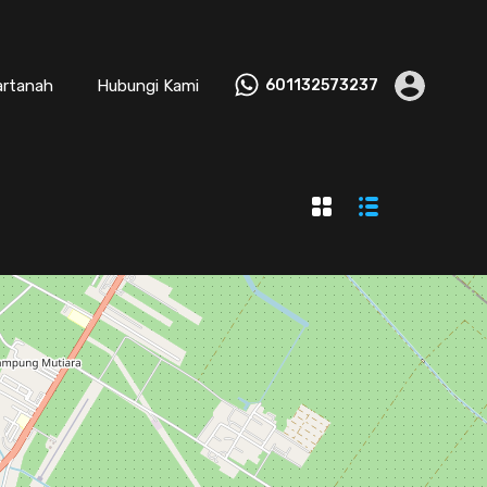
artanah
Hubungi Kami
601132573237