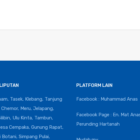
LIPUTAN
PLATFORM LAIN
ham, Tasek, Klebang, Tanjung
Facebook : Muhammad Anas
Chemor, Meru, Jelapang,
Facebook Page : En. Mat Ana
libin, Ulu Kinta, Tambun,
Perunding Hartanah
esa Cempaka, Gunung Rapat,
i Botani, Simpang Pulai,
Mudah.my