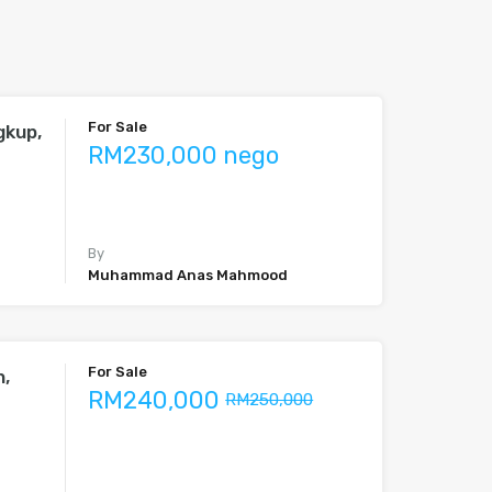
For Sale
gkup,
RM230,000 nego
By
Muhammad Anas Mahmood
For Sale
h,
RM240,000
RM250,000