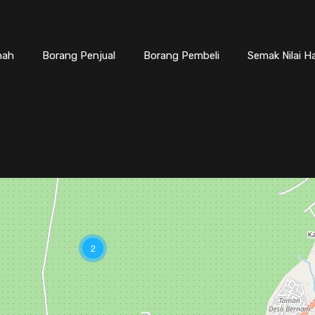
nah
Borang Penjual
Borang Pembeli
Semak Nilai H
2