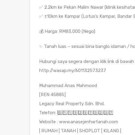
✅ 2.2km ke Pekan Malim Nawar (klinik kesihata
✅ ±10km ke Kampar (Lotus’s Kampar, Bandar 
💰 Harga: RM83,000 (Nego)
✨ Tanah luas – sesuai bina banglo idaman / 
Hubungi saya segera dengan klik link di bawah 
http://wasap.my/601132573237
Muhammad Anas Mahmood
[REN 45885]
Legacy Real Property Sdn. Bhd.
Telefon: 0️⃣1️⃣1️⃣3️⃣2️⃣5️⃣7️⃣3️⃣2️⃣3️⃣7️⃣
Website : www.anasejenhartanah.com
| RUMAH | TANAH | SHOPLOT | KILANG |