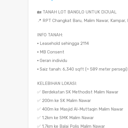
🏡 TANAH LOT BANGLO UNTUK DIJUAL
📍 RPT Changkat Baru, Malim Nawar, Kampar, 
INFO TANAH:
▪️ Leasehold sehingga 2114
▪️ MB Consent
▪️ Geran individu
▪️ Saiz tanah: 6,340 sqft (≈ 589 meter persegi)
KELEBIHAN LOKASI:
✅ Berdekatan SK Methodist Malim Nawar
✅ 200m ke SK Malim Nawar
✅ 400m ke Masjid Al-Muttaqin Malim Nawar
✅ 1.2km ke SMK Malim Nawar
✅ 1.7km ke Balai Polis Malim Nawar