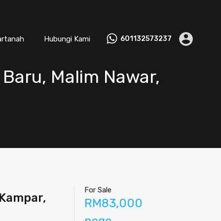
artanah
Hubungi Kami
601132573237
 Baru, Malim Nawar,
For Sale
 Kampar,
RM83,000