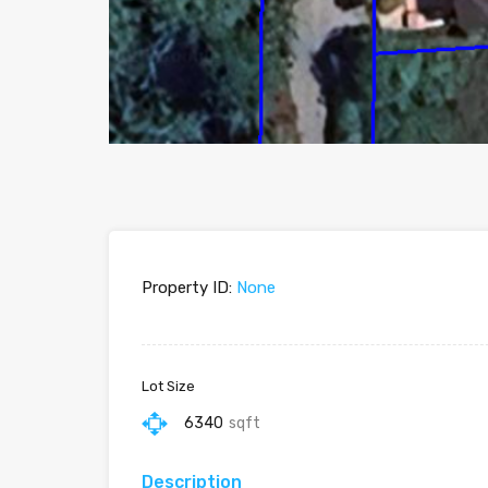
Property ID:
None
Lot Size
6340
sqft
Description