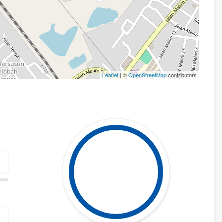
Leaflet
| ©
OpenStreetMap
contributors