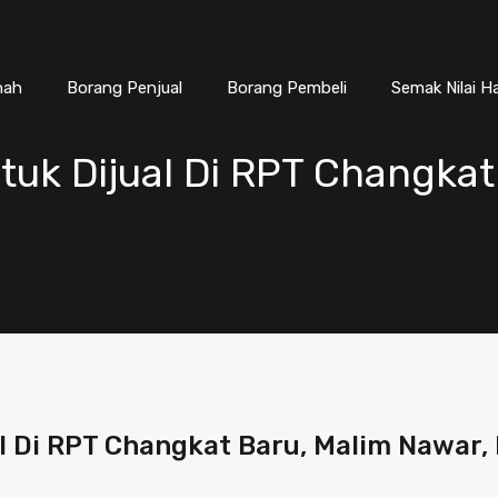
nah
Borang Penjual
Borang Pembeli
Semak Nilai H
tuk Dijual Di RPT Changkat
l Di RPT Changkat Baru, Malim Nawar,