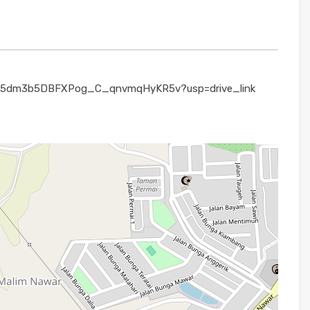
EkKUr5dm3b5DBFXPog_C_qnvmqHyKR5v?usp=drive_link