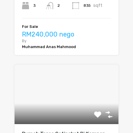
sqft
3
835
2
For Sale
RM240,000 nego
By
Muhammad Anas Mahmood