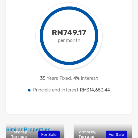
RM749.17
per month
35
Years Fixed,
4
%
Interest
Principle and Interest
RM314,653.44
Similar Properties
1 storey,
2 storey,
For Sale
For Sale
Terrace
Terrace