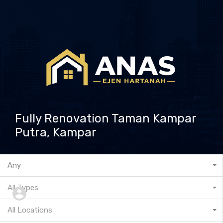
Fully Renovation Taman Kampar
Putra, Kampar
601132573237
Any
All Types
All Locations