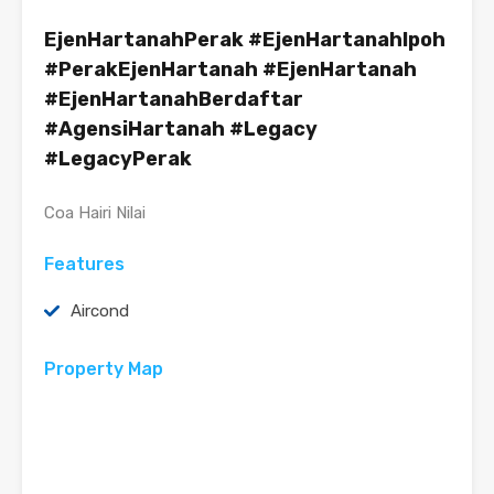
EjenHartanahPerak #EjenHartanahIpoh
#PerakEjenHartanah #EjenHartanah
#EjenHartanahBerdaftar
#AgensiHartanah #Legacy
#LegacyPerak
Coa Hairi Nilai
Features
Aircond
Property Map