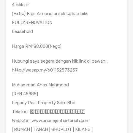
4 bilik air
(Extra) Free Aircond untuk setiap bilik
FULLYRENOVATION
Leasehold
Harga RM188,000(Nego)
Hubungi saya segera dengan klik link di bawah :
http://wasap.my/601132573237
Muhammad Anas Mahmood
[REN 45885]
Legacy Real Property Sdn. Bhd.
Telefon: 0️⃣1️⃣1️⃣3️⃣2️⃣5️⃣7️⃣3️⃣2️⃣3️⃣7️⃣
Website : www.anasejenhartanah.com
| RUMAH | TANAH | SHOPLOT | KILANG |