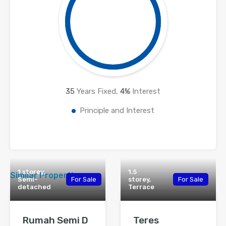
35
Years Fixed,
4
%
Interest
Principle and Interest
1 storey,
1.5
Similar Properties
Semi-
For Sale
storey,
For Sale
detached
Terrace
Rumah Semi D
Teres