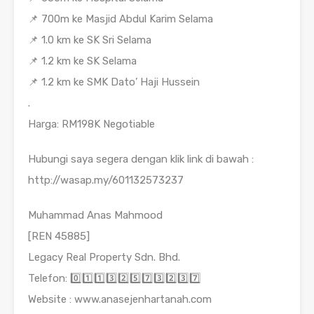
📌 700m ke Masjid Abdul Karim Selama
📌 1.0 km ke SK Sri Selama
📌 1.2 km ke SK Selama
📌 1.2 km ke SMK Dato’ Haji Hussein
.
Harga: RM198K Negotiable
Hubungi saya segera dengan klik link di bawah :
http://wasap.my/601132573237
Muhammad Anas Mahmood
[REN 45885]
Legacy Real Property Sdn. Bhd.
Telefon: 0️⃣1️⃣1️⃣3️⃣2️⃣5️⃣7️⃣3️⃣2️⃣3️⃣7️⃣
Website : www.anasejenhartanah.com