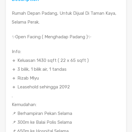
Rumah Depan Padang, Untuk Dijual Di Taman Kaya,
Selama Perak.
✨️Open Facing ( Menghadap Padang )✨️
Info:
🔹️ Keluasan 1430 sqft ( 22 x 65 sqft )
🔹️ 3 bilik, 1 bilik air, 1 tandas
🔹️ Rizab Mlyu
🔹️ Leasehold sehingga 2092
.
Kemudahan:
📌 Berhampiran Pekan Selama
📌 300m ke Balai Polis Selama
📌 650m ke Hospital Selama