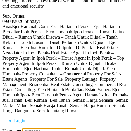
Owning a home is a keystone of wealth… both financial affluence
and emotional security.
Suze Orman
09/08/2026
Sunday!
AnasEjenHartanah.Com- Ejen Hartanah Perak – Ejen Hartanah
Berdaftar Ipoh Perak – Ejen Hartanah Ipoh Perak – Rumah Untuk
Dijual – Rumah Untuk Disewa – Tanah Untuk Dijual – Tanah
Kebun – Tanah Dusun – Tanah Pertanian Untuk Dijual – Ejen
Rumah – Ejen Jual Rumah – Di Ipoh – Di Perak – Real Estate
Negotiator In Ipoh Perak- Real Estate Agent In Ipoh Perak –
Property Agent In Ipoh Perak – House Agent In Ipoh Perak – Top
Property Agent In Ipoh Perak – Rumah Untuk Dijual – Broker
Hartanah – Ejen Hartanah Ipoh – Rumah Untuk Dijual- Ejen
Hartanah- Property Consultant – Commercial Property For Sale-
Estate Agents- Property For Sale- Property Lettings- Property
Management- Residential Real Estate Consulting- Commercial Real
Estate Consulting- Ejen Hartanah Berdaftar- Estate Valuer- Ejen
Hartanah Ipoh- Ejen Hartanah Perak- Agent Hartanah- Jual Rumah-
Jual Tanah- Beli Rumah- Beli Tanah- Semak Harga Semasa- Semak
Market Value- Semak Harga Tanah- Semak Harga Rumah- Semak
Harga Bangunan- Semak Hutang Rumah
Login
Username