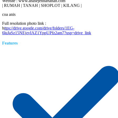
Website : www.anasejenhartanah.com
| RUMAH | TANAH | SHOPLOT | KILANG |
coa anis
Full resolution photo link :
h
ttps://drive.google.com/drive/folders/1EG-
6luJaSz15NEjzvIAZ1YppUPfz2am7?usp=drive_link
Features