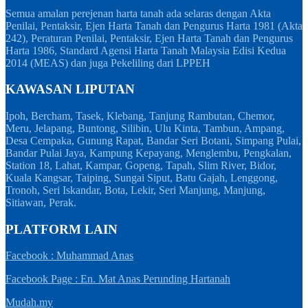
Semua amalan perejenan harta tanah ada selaras dengan Akta
Penilai, Pentaksir, Ejen Harta Tanah dan Pengurus Harta 1981 (Akta
242), Peraturan Penilai, Pentaksir, Ejen Harta Tanah dan Pengurus
Harta 1986, Standard Agensi Harta Tanah Malaysia Edisi Kedua
2014 (MEAS) dan juga Pekeliling dari LPPEH
KAWASAN LIPUTAN
Ipoh, Bercham, Tasek, Klebang, Tanjung Rambutan, Chemor,
Meru, Jelapang, Buntong, Silibin, Ulu Kinta, Tambun, Ampang,
Desa Cempaka, Gunung Rapat, Bandar Seri Botani, Simpang Pulai,
Bandar Pulai Jaya, Kampung Kepayang, Menglembu, Pengkalan,
Station 18, Lahat, Kampar, Gopeng, Tapah, Slim River, Bidor,
Kuala Kangsar, Taiping, Sungai Siput, Batu Gajah, Lenggong,
Tronoh, Seri Iskandar, Bota, Lekir, Seri Manjung, Manjung,
Sitiawan, Perak.
PLATFORM LAIN
Facebook : Muhammad Anas
Facebook Page : En. Mat Anas Perunding Hartanah
Mudah.my