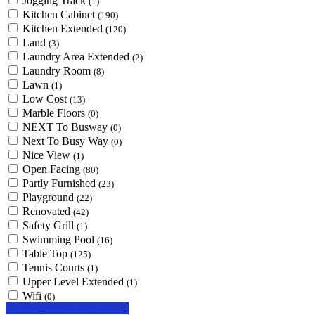
Jogging Track
(1)
Kitchen Cabinet
(190)
Kitchen Extended
(120)
Land
(3)
Laundry Area Extended
(2)
Laundry Room
(8)
Lawn
(1)
Low Cost
(13)
Marble Floors
(0)
NEXT To Busway
(0)
Next To Busy Way
(0)
Nice View
(1)
Open Facing
(80)
Partly Furnished
(23)
Playground
(22)
Renovated
(42)
Safety Grill
(1)
Swimming Pool
(16)
Table Top
(125)
Tennis Courts
(1)
Upper Level Extended
(1)
Wifi
(0)
Looking for certain features