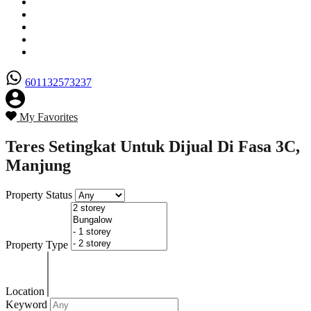
Senarai Hartanah
Borang Penjual
Borang Pembeli
Semak Nilai Hartanah
Hubungi Kami
601132573237
My Favorites
Teres Setingkat Untuk Dijual Di Fasa 3C,
Manjung
Property Status
Property Type
Location
Keyword