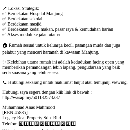
📍 Lokasi Strategik:
✅ Berdekatan Hospital Manjung
✅ Berdekatan sekolah
✅ Berdekatan masjid
✅ Berdekatan kedai makan, pasar raya & kemudahan harian
✅ Akses mudah ke jalan utama
🏠 Rumah sesuai untuk keluarga kecil, pasangan muda dan juga
pelabur yang mencari hartanah di kawasan Manjung.
✨ Kelebihan utama rumah ini adalah kedudukan facing open yang
memberikan pemandangan lebih lapang, pengudaraan yang baik
serta suasana yang lebih selesa.
📞 Hubungi sekarang untuk maklumat lanjut atau temujanji viewing.
Hubungi saya segera dengan klik link di bawah :
http://wasap.my/601132573237
Muhammad Anas Mahmood
[REN 45885]
Legacy Real Property Sdn. Bhd.
Telefon: 0️⃣1️⃣1️⃣3️⃣2️⃣5️⃣7️⃣3️⃣2️⃣3️⃣7️⃣