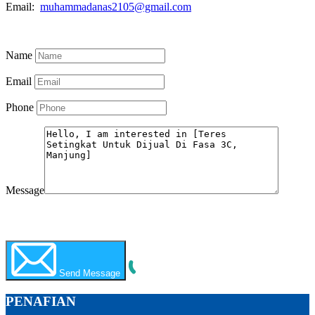
Email:
muhammadanas2105@gmail.com
Know More
Name
Email
Phone
Message
WhatsApp
Call Now
Send Message
PENAFIAN