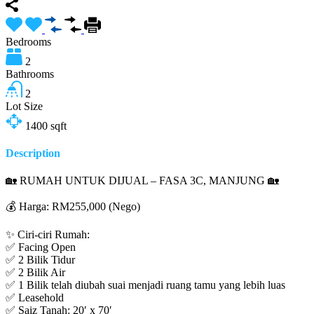
Bedrooms
2
Bathrooms
2
Lot Size
1400
sqft
Description
🏡 RUMAH UNTUK DIJUAL – FASA 3C, MANJUNG 🏡
💰 Harga: RM255,000 (Nego)
✨ Ciri-ciri Rumah:
✅ Facing Open
✅ 2 Bilik Tidur
✅ 2 Bilik Air
✅ 1 Bilik telah diubah suai menjadi ruang tamu yang lebih luas
✅ Leasehold
✅ Saiz Tanah: 20′ x 70′