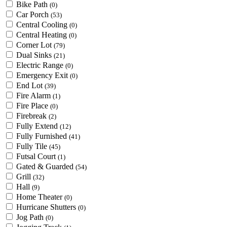
Bike Path
(0)
Car Porch
(53)
Central Cooling
(0)
Central Heating
(0)
Corner Lot
(79)
Dual Sinks
(21)
Electric Range
(0)
Emergency Exit
(0)
End Lot
(39)
Fire Alarm
(1)
Fire Place
(0)
Firebreak
(2)
Fully Extend
(12)
Fully Furnished
(41)
Fully Tile
(45)
Futsal Court
(1)
Gated & Guarded
(54)
Grill
(32)
Hall
(9)
Home Theater
(0)
Hurricane Shutters
(0)
Jog Path
(0)