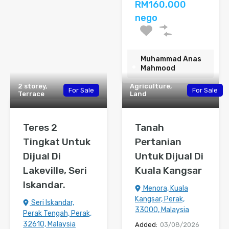
RM160,000
nego
Muhammad Anas
Mahmood
2 storey,
Agriculture,
For Sale
For Sale
Terrace
Land
Teres 2
Tanah
Tingkat Untuk
Pertanian
Dijual Di
Untuk Dijual Di
Lakeville, Seri
Kuala Kangsar
Iskandar.
Menora, Kuala
Kangsar, Perak,
Seri Iskandar,
33000, Malaysia
Perak Tengah, Perak,
32610, Malaysia
Added:
03/08/2026