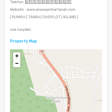
Telefon: 0️⃣1️⃣1️⃣3️⃣2️⃣5️⃣7️⃣3️⃣2️⃣3️⃣7️⃣
Website : www.anasejenhartanah.com
| RUMAH | TANAH | SHOPLOT | KILANG |
coa rusydan
Property Map
+
−