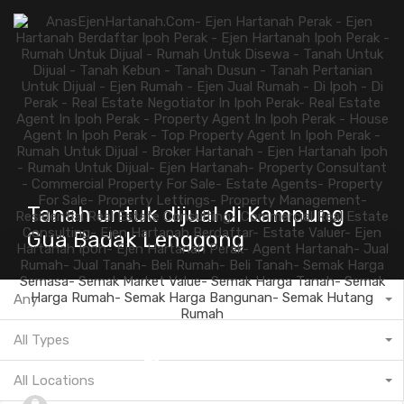
Tanah untuk dijual di Kampung
Gua Badak Lenggong
Any
All Types
601132573237
All Locations