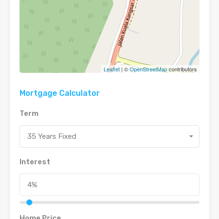
Leaflet
| ©
OpenStreetMap
contributors
Mortgage Calculator
Term
35 Years Fixed
Interest
Home Price