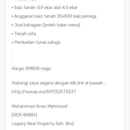
▪️ Saiz tanah: 0.9 ekar dari 4.5 ekar
▪️ Anggaran saiz tanah 35×839 kaki persegi
▪️ Jual bahagian (boleh tukar nama)
▪️ Tanah rata
▪️ Pembelian tunai sahaja
.
.
Harga: RM80K nego
Hubungi saya segera dengan klik link di bawah :
http://wasap.my/601132573237
Muhammad Anas Mahmood
[REN 45885]
Legacy Real Property Sdn. Bhd.