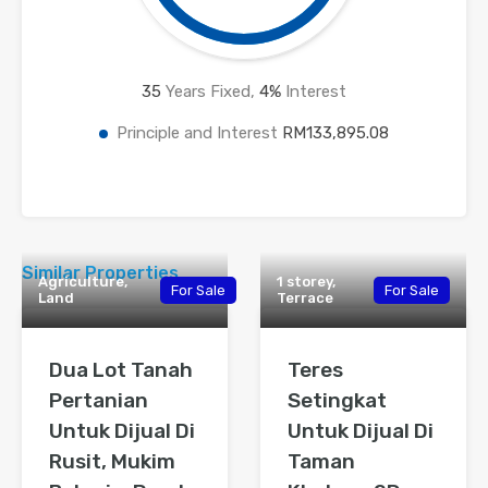
35
Years Fixed,
4
%
Interest
Principle and Interest
RM133,895.08
Similar Properties
Agriculture,
1 storey,
For Sale
For Sale
Land
Terrace
Dua Lot Tanah
Teres
Pertanian
Setingkat
Untuk Dijual Di
Untuk Dijual Di
Rusit, Mukim
Taman