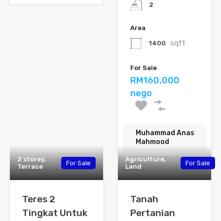
2
Area
sqft
1400
For Sale
RM160,000
nego
Muhammad Anas
Mahmood
2 storey,
Agriculture,
For Sale
For Sale
Terrace
Land
Teres 2
Tanah
Tingkat Untuk
Pertanian