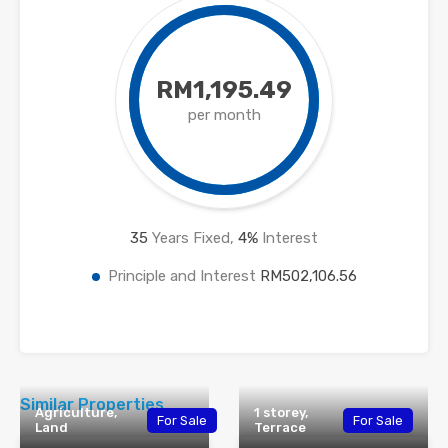
RM1,195.49
per month
35
Years Fixed,
4
%
Interest
Principle and Interest
RM502,106.56
Similar Properties
Agriculture,
1 storey,
For Sale
For Sale
Land
Terrace