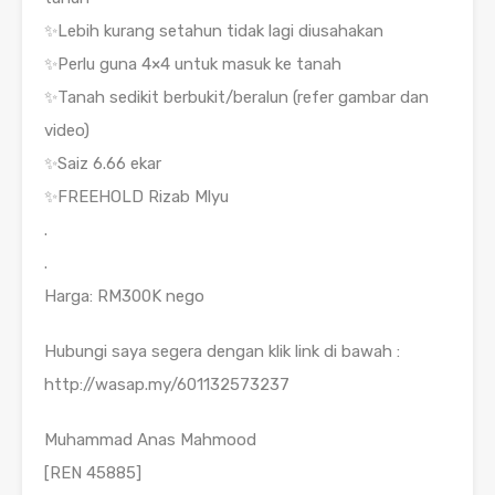
✨Lebih kurang setahun tidak lagi diusahakan
✨Perlu guna 4×4 untuk masuk ke tanah
✨Tanah sedikit berbukit/beralun (refer gambar dan
video)
✨Saiz 6.66 ekar
✨FREEHOLD Rizab Mlyu
.
.
Harga: RM300K nego
Hubungi saya segera dengan klik link di bawah :
http://wasap.my/601132573237
Muhammad Anas Mahmood
[REN 45885]