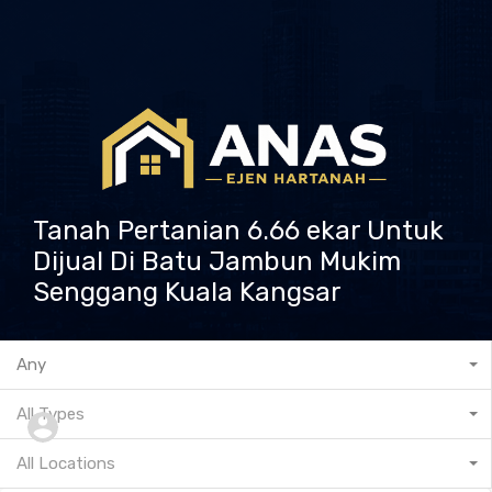
Tanah Pertanian 6.66 ekar Untuk
Dijual Di Batu Jambun Mukim
Senggang Kuala Kangsar
601132573237
Any
All Types
All Locations