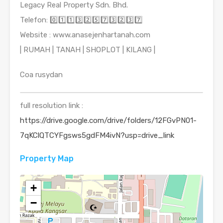
Legacy Real Property Sdn. Bhd.
Telefon: 0️⃣1️⃣1️⃣3️⃣2️⃣5️⃣7️⃣3️⃣2️⃣3️⃣7️⃣
Website : www.anasejenhartanah.com
| RUMAH | TANAH | SHOPLOT | KILANG |
Coa rusydan
full resolution link :
https://drive.google.com/drive/folders/12FGvPN01-
7qKClQTCYFgsws5gdFM4ivN?usp=drive_link
Property Map
+
−