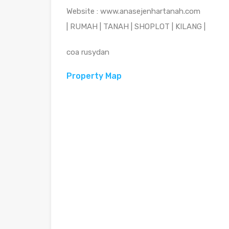
Website : www.anasejenhartanah.com
| RUMAH | TANAH | SHOPLOT | KILANG |
coa rusydan
Property Map