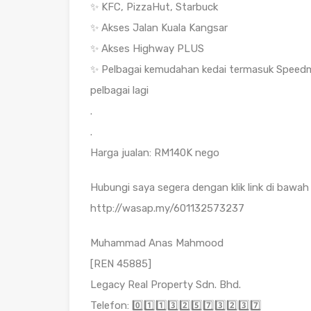
✨ KFC, PizzaHut, Starbuck
✨ Akses Jalan Kuala Kangsar
✨ Akses Highway PLUS
✨ Pelbagai kemudahan kedai termasuk Speedmar
pelbagai lagi
.
.
Harga jualan: RM140K nego
Hubungi saya segera dengan klik link di bawah 
http://wasap.my/601132573237
Muhammad Anas Mahmood
[REN 45885]
Legacy Real Property Sdn. Bhd.
Telefon: 0️⃣1️⃣1️⃣3️⃣2️⃣5️⃣7️⃣3️⃣2️⃣3️⃣7️⃣