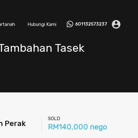
artanah
Hubungi Kami
601132573237
s Tambahan Tasek
SOLD
h Perak
RM140,000 nego