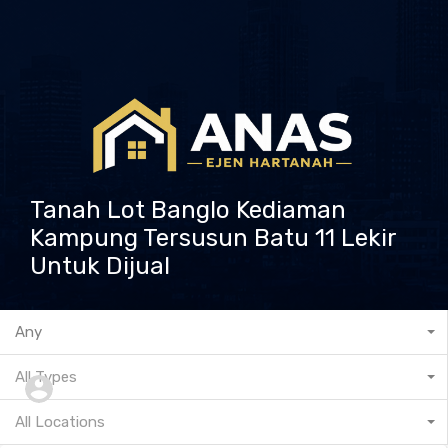
Tanah Lot Banglo Kediaman
Kampung Tersusun Batu 11 Lekir
Untuk Dijual
601132573237
Any
All Types
All Locations