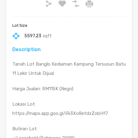
Lot Size
5597.23
sqft
Description
Tanah Lot Banglo Kediaman Kampung Tersusun Batu
11 Lekir Untuk Dijual
Harga Jualan: RM115K (Nego)
Lokasi Lot:
https://maps.app.goo.gl/iRi3Xo8etdzZobH17
Butiran Lot:
✅Leasehold (Sehingga 2098)