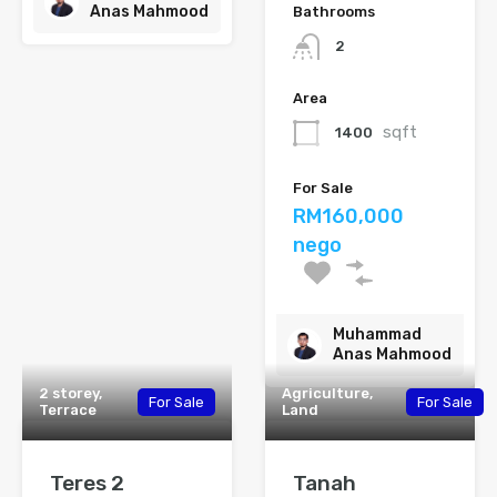
Anas Mahmood
Bathrooms
2
Area
sqft
1400
For Sale
RM160,000
nego
Muhammad
Anas Mahmood
2 storey,
Agriculture,
For Sale
For Sale
Terrace
Land
Teres 2
Tanah