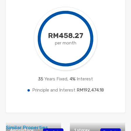
RM458.27
per month
35
Years Fixed,
4
%
Interest
Principle and Interest
RM192,474.18
Similar Properties
Agriculture,
1 storey,