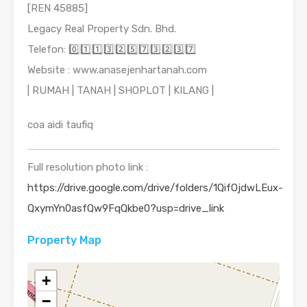
[REN 45885]
Legacy Real Property Sdn. Bhd.
Telefon: 0️⃣1️⃣1️⃣3️⃣2️⃣5️⃣7️⃣3️⃣2️⃣3️⃣7️⃣
Website : www.anasejenhartanah.com
| RUMAH | TANAH | SHOPLOT | KILANG |
coa aidi taufiq
Full resolution photo link :
https://drive.google.com/drive/folders/1QifOjdwLEux-
QxymYn0asfQw9FqQkbe0?usp=drive_link
Property Map
+
−