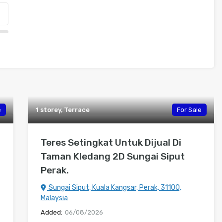
e
1 storey, Terrace
For Sale
Teres Setingkat Untuk Dijual Di
Taman Kledang 2D Sungai Siput
Perak.
Sungai Siput, Kuala Kangsar, Perak, 31100,
Malaysia
Added:
06/08/2026