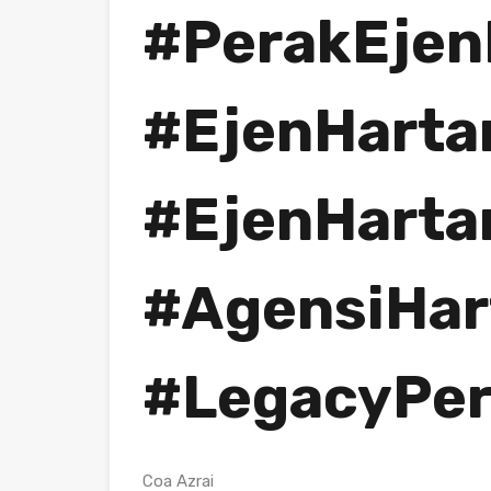
#PerakEjen
#EjenHarta
#EjenHarta
#AgensiHar
#LegacyPe
Coa Azrai