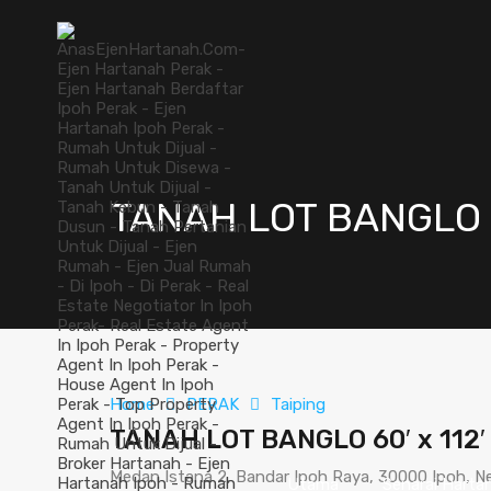
TANAH LOT BANGLO 6
Home
PERAK
Taiping
TANAH LOT BANGLO 60′ x 112
Medan Istana 2, Bandar Ipoh Raya, 30000 Ipoh, Neg
Utama
Senarai Harta