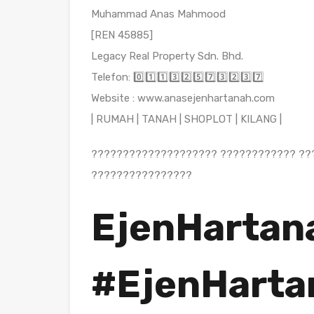
Muhammad Anas Mahmood
[REN 45885]
Legacy Real Property Sdn. Bhd.
Telefon: 0️⃣1️⃣1️⃣3️⃣2️⃣5️⃣7️⃣3️⃣2️⃣3️⃣7️⃣
Website : www.anasejenhartanah.com
| RUMAH | TANAH | SHOPLOT | KILANG |
???????????????????? ???????????? ??
????????????????
EjenHartan
#EjenHarta