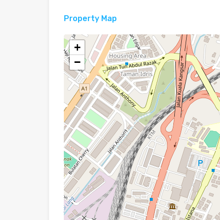
Property Map
+
−