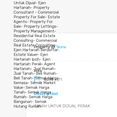
Property ID:
None
Area
6598
sqft
Description
TANAH UNTUK DIJUAL PERAK