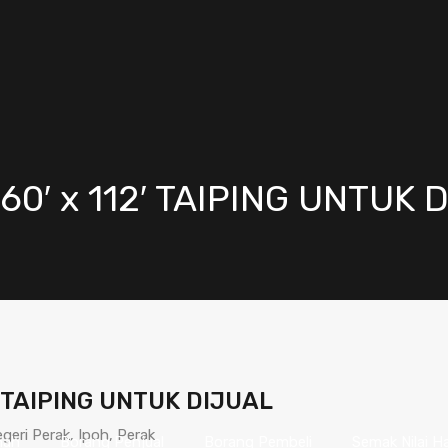
0′ x 112′ TAIPING UNTUK 
′ TAIPING UNTUK DIJUAL
eri Perak, Ipoh, Perak
nah
Borang Penjual
Borang Pembeli
Semak Nilai H