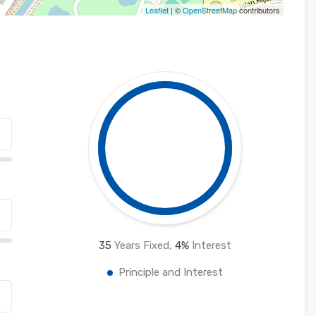
Leaflet
| ©
OpenStreetMap
contributors
35
Years Fixed,
4
%
Interest
Principle and Interest