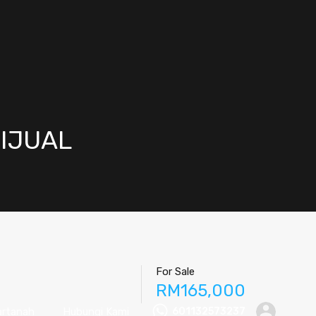
DIJUAL
For Sale
RM165,000
artanah
Hubungi Kami
601132573237