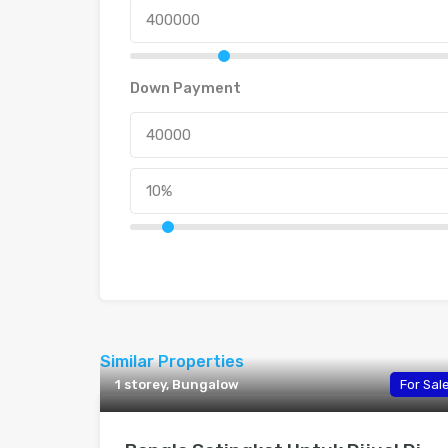
Down Payment
Similar Properties
1 storey, Bungalow
For Sal