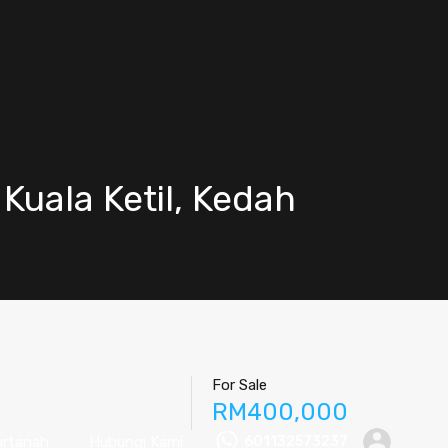
uala Ketil, Kedah
For Sale
RM400,000
artanah
Hubungi Kami
601132573237