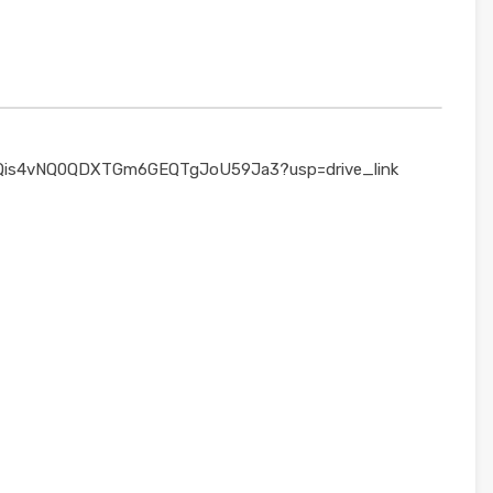
uaJZQis4vNQ0QDXTGm6GEQTgJoU59Ja3?usp=drive_link