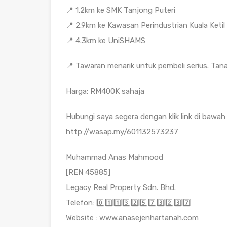
📍 1.2km ke SMK Tanjong Puteri
📍 2.9km ke Kawasan Perindustrian Kuala Ketil
📍 4.3km ke UniSHAMS
📍 Tawaran menarik untuk pembeli serius. Tana
Harga: RM400K sahaja
Hubungi saya segera dengan klik link di bawah 
http://wasap.my/601132573237
Muhammad Anas Mahmood
[REN 45885]
Legacy Real Property Sdn. Bhd.
Telefon: 0️⃣1️⃣1️⃣3️⃣2️⃣5️⃣7️⃣3️⃣2️⃣3️⃣7️⃣
Website : www.anasejenhartanah.com