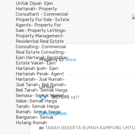
Property ID:
None
Lot Size
18575.95
sqft
Description
🏡 TANAH BESERTA RUMAH KAMPUNG UNTUK