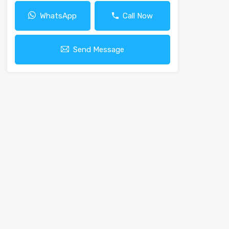
WhatsApp
Call Now
Send Message