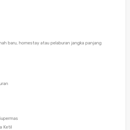
umah baru, homestay atau pelaburan jangka panjang
uran
 Supermas
 Ketil