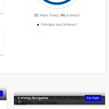
35
Years Fixed,
4
%
Interest
Principle and Interest
e
2 storey, Bungalow
For Sale
12