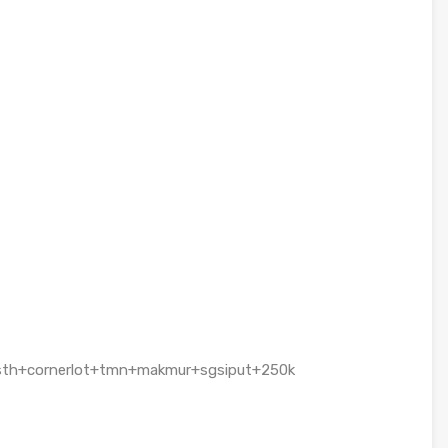
ssth+cornerlot+tmn+makmur+sgsiput+250k