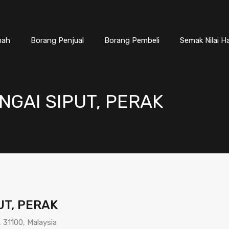
nah
Borang Penjual
Borang Pembeli
Semak Nilai H
GAI SIPUT, PERAK
UT, PERAK
 31100, Malaysia