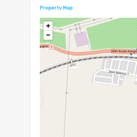
Property Map
+
−