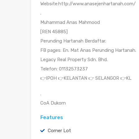
Website:http://www.anasejenhartanah.com/
.
Muhammad Anas Mahmood
[REN 45885]
Perunding Hartanah Berdaftar.
FB pages: En. Mat Anas Perunding Hartanah.
Legacy Real Property Sdn. Bhd.
Telefon: 01132573237
👉IPOH 👉KELANTAN 👉 SELANGOR 👉KL
.
CoA Dukorn
Features
Corner Lot