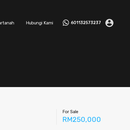
artanah
Hubungi Kami
601132573237
For Sale
RM250,000