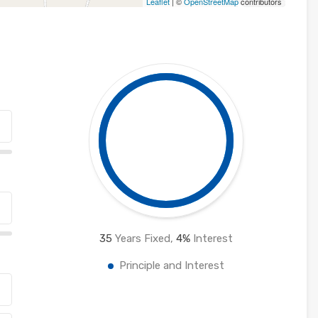
Leaflet
| ©
OpenStreetMap
contributors
35
Years Fixed,
4
%
Interest
Principle and Interest