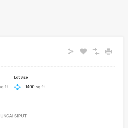
Lot Size
sq ft
1400
sq ft
UNGAI SIPUT