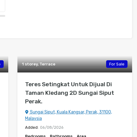
e
1 storey, Terrace
For Sale
Teres Setingkat Untuk Dijual Di
Taman Kledang 2D Sungai Siput
Perak.
Sungai Siput, Kuala Kangsar, Perak, 31100,
Malaysia
Added:
06/08/2026
Bedrooms
Bathrooms
Area