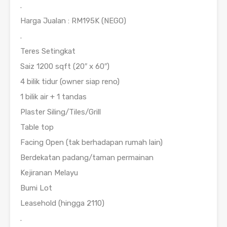
.
Harga Jualan : RM195K (NEGO)
.
Teres Setingkat
Saiz 1200 sqft (20″ x 60″)
4 bilik tidur (owner siap reno)
1 bilik air + 1 tandas
Plaster Siling/Tiles/Grill
Table top
Facing Open (tak berhadapan rumah lain)
Berdekatan padang/taman permainan
Kejiranan Melayu
Bumi Lot
Leasehold (hingga 2110)
.