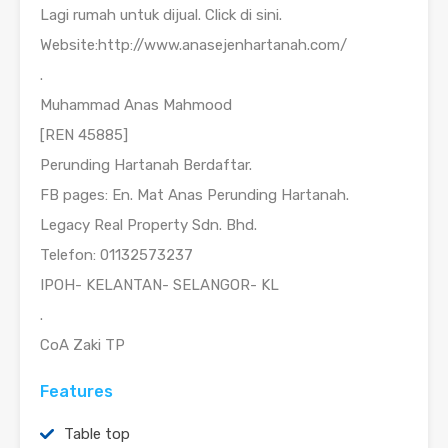
Lagi rumah untuk dijual. Click di sini.
Website:http://www.anasejenhartanah.com/
.
Muhammad Anas Mahmood
[REN 45885]
Perunding Hartanah Berdaftar.
FB pages: En. Mat Anas Perunding Hartanah.
Legacy Real Property Sdn. Bhd.
Telefon: 01132573237
IPOH- KELANTAN- SELANGOR- KL
.
CoA Zaki TP
Features
Table top