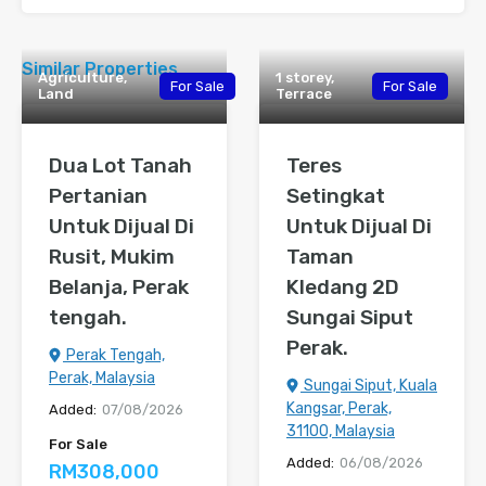
Similar Properties
Agriculture,
1 storey,
For Sale
For Sale
Land
Terrace
Dua Lot Tanah
Teres
Pertanian
Setingkat
Untuk Dijual Di
Untuk Dijual Di
Rusit, Mukim
Taman
Belanja, Perak
Kledang 2D
tengah.
Sungai Siput
Perak.
Perak Tengah,
Perak, Malaysia
Sungai Siput, Kuala
Kangsar, Perak,
Added:
07/08/2026
31100, Malaysia
For Sale
Added:
06/08/2026
RM308,000