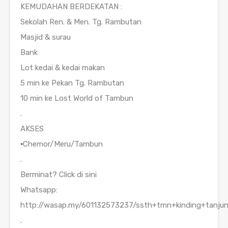
KEMUDAHAN BERDEKATAN :
Sekolah Ren. & Men. Tg. Rambutan
Masjid & surau
Bank
Lot kedai & kedai makan
5 min ke Pekan Tg. Rambutan
10 min ke Lost World of Tambun
.
AKSES
▪️Chemor/Meru/Tambun
.
Berminat? Click di sini
Whatsapp:
http://wasap.my/601132573237/ssth+tmn+kinding+tanju
.