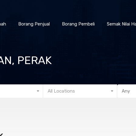
nah
Borang Penjual
Borang Pembeli
Semak Nilai H
N, PERAK
All Locations