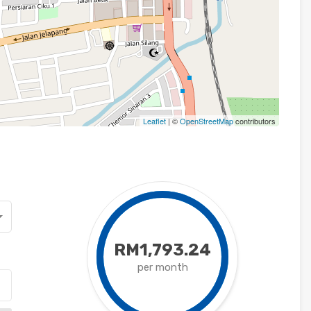
Leaflet
| ©
OpenStreetMap
contributors
RM1,793.24
per month