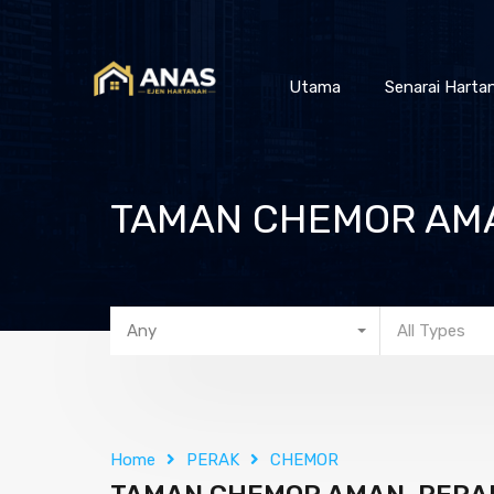
Utama
Senarai Harta
TAMAN CHEMOR AMA
Any
All Types
Home
PERAK
CHEMOR