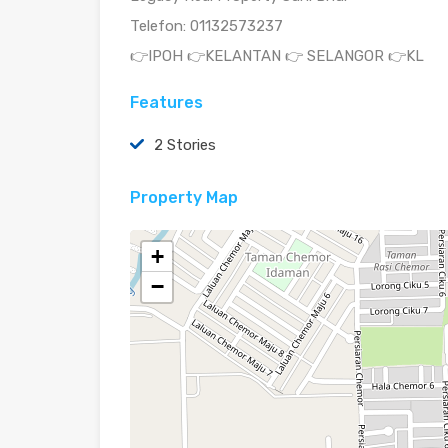
Telefon: 01132573237
👉IPOH 👉KELANTAN 👉 SELANGOR 👉KL
Features
2 Stories
Property Map
+
−