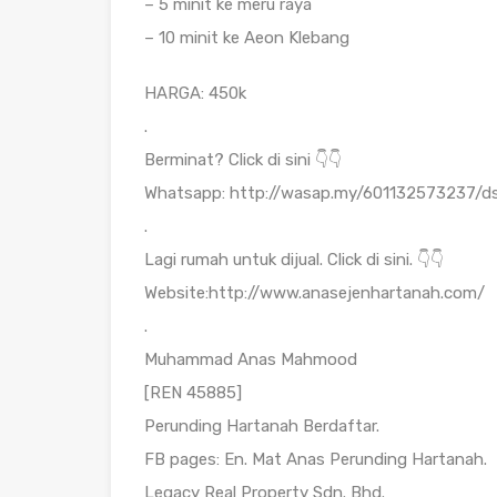
– 5 minit ke meru raya
– 10 minit ke Aeon Klebang
HARGA: 450k
.
Berminat? Click di sini 👇👇
Whatsapp: http://wasap.my/601132573237
.
Lagi rumah untuk dijual. Click di sini. 👇👇
Website:http://www.anasejenhartanah.com/
.
Muhammad Anas Mahmood
[REN 45885]
Perunding Hartanah Berdaftar.
FB pages: En. Mat Anas Perunding Hartanah.
Legacy Real Property Sdn. Bhd.