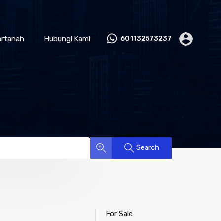
artanah
Hubungi Kami
601132573237
Search
For Sale