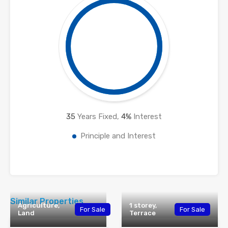
35
Years Fixed,
4
%
Interest
Principle and Interest
Similar Properties
Agriculture,
1 storey,
For Sale
For Sale
Land
Terrace