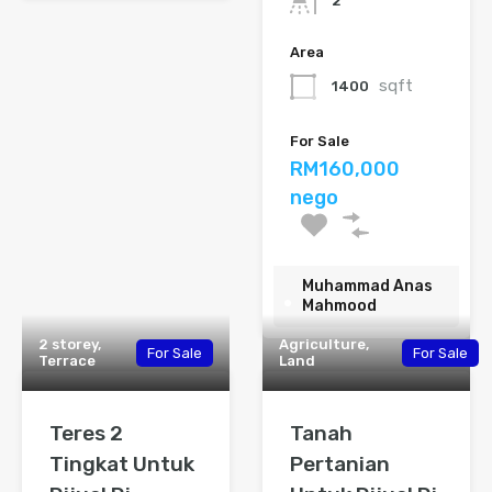
2
Area
sqft
1400
For Sale
RM160,000
nego
Muhammad Anas
Mahmood
2 storey,
Agriculture,
For Sale
For Sale
Terrace
Land
Teres 2
Tanah
Tingkat Untuk
Pertanian