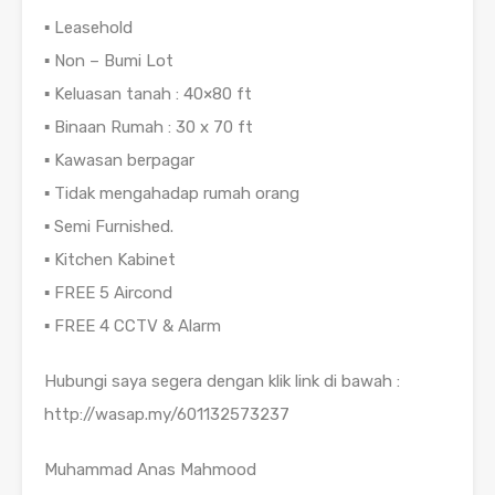
▪️ Leasehold
▪️ Non – Bumi Lot
▪️ Keluasan tanah : 40×80 ft
▪️ Binaan Rumah : 30 x 70 ft
▪️ Kawasan berpagar
▪️ Tidak mengahadap rumah orang
▪️ Semi Furnished.
▪️ Kitchen Kabinet
▪️ FREE 5 Aircond
▪️ FREE 4 CCTV & Alarm
Hubungi saya segera dengan klik link di bawah :
http://wasap.my/601132573237
Muhammad Anas Mahmood