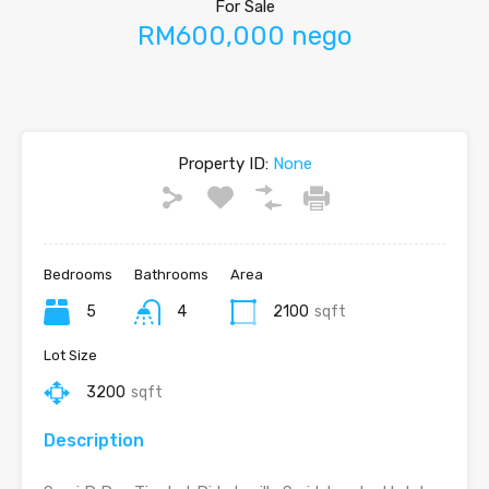
For Sale
RM600,000 nego
Property ID:
None
Bedrooms
Bathrooms
Area
5
4
2100
sqft
Lot Size
3200
sqft
Description