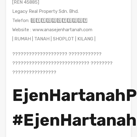
[REN 45885]
Legacy Real Property Sdn. Bhd.
Telefon: 0️⃣1️⃣1️⃣3️⃣2️⃣5️⃣7️⃣3️⃣2️⃣3️⃣7️⃣
Website : www.anasejenhartanah.com
| RUMAH | TANAH | SHOPLOT | KILANG |
???????????????????? ????????????
???????????????????????????? ????????
????????????????
EjenHartanahP
#EjenHartanah