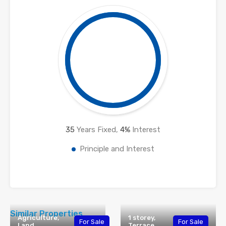
35
Years Fixed,
4
%
Interest
Principle and Interest
Similar Properties
Agriculture,
1 storey,
For Sale
For Sale
Land
Terrace