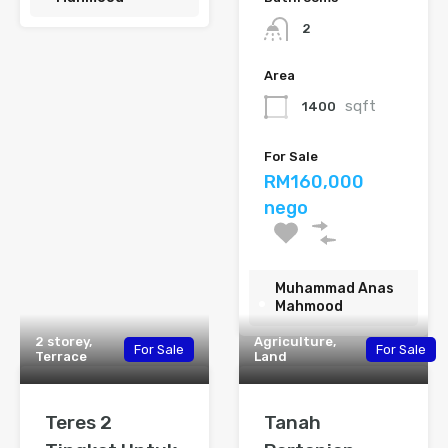
2
Area
sqft
1400
For Sale
RM160,000
nego
Muhammad Anas
Mahmood
2 storey,
Agriculture,
For Sale
For Sale
Terrace
Land
Teres 2
Tanah