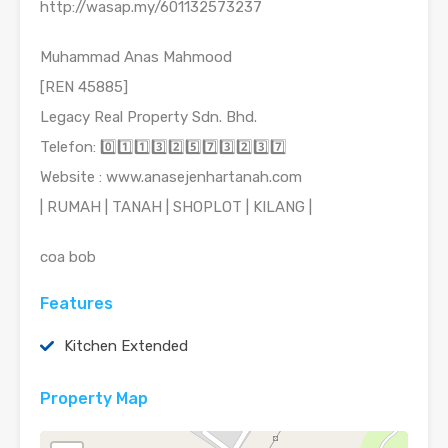
http://wasap.my/601132573237
Muhammad Anas Mahmood
[REN 45885]
Legacy Real Property Sdn. Bhd.
Telefon: 0️⃣1️⃣1️⃣3️⃣2️⃣5️⃣7️⃣3️⃣2️⃣3️⃣7️⃣
Website : www.anasejenhartanah.com
| RUMAH | TANAH | SHOPLOT | KILANG |
coa bob
Features
Kitchen Extended
Property Map