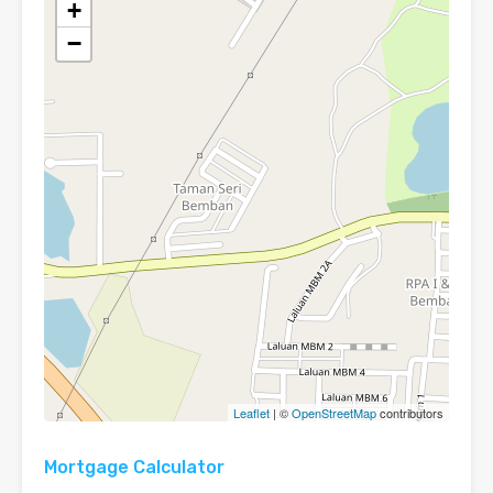
+
−
Leaflet
| ©
OpenStreetMap
contributors
Mortgage Calculator