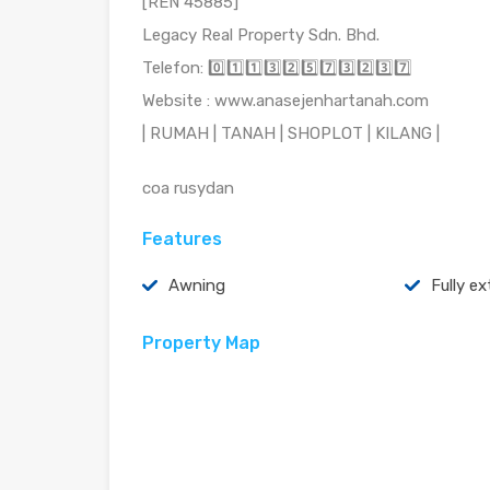
[REN 45885]
Legacy Real Property Sdn. Bhd.
Telefon: 0️⃣1️⃣1️⃣3️⃣2️⃣5️⃣7️⃣3️⃣2️⃣3️⃣7️⃣
Website : www.anasejenhartanah.com
| RUMAH | TANAH | SHOPLOT | KILANG |
coa rusydan
Features
Awning
Fully e
Property Map