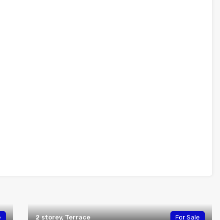
e
2 storey, Terrace
For Sale