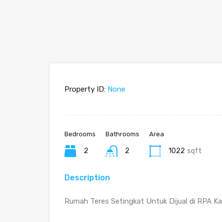
Property ID:
None
Bedrooms
Bathrooms
Area
2
2
1022
sqft
Description
Rumah Teres Setingkat Untuk Dijual di RPA Kam