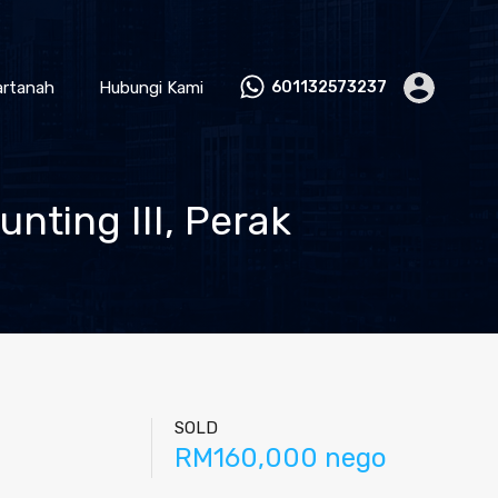
artanah
Hubungi Kami
601132573237
nting III, Perak
SOLD
RM160,000 nego