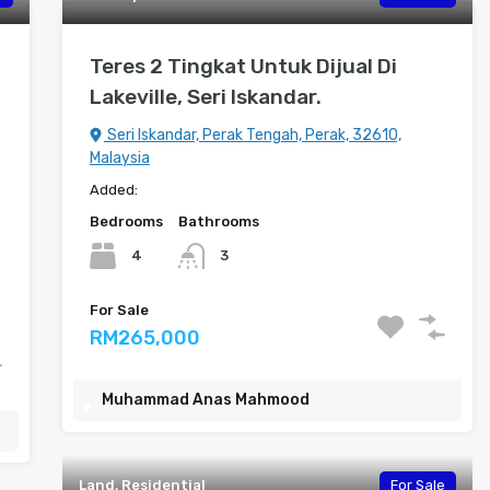
Teres 2 Tingkat Untuk Dijual Di
Lakeville, Seri Iskandar.
Seri Iskandar, Perak Tengah, Perak, 32610,
Malaysia
Added:
Bedrooms
Bathrooms
4
3
For Sale
RM265,000
Muhammad Anas Mahmood
Land, Residential
For Sale