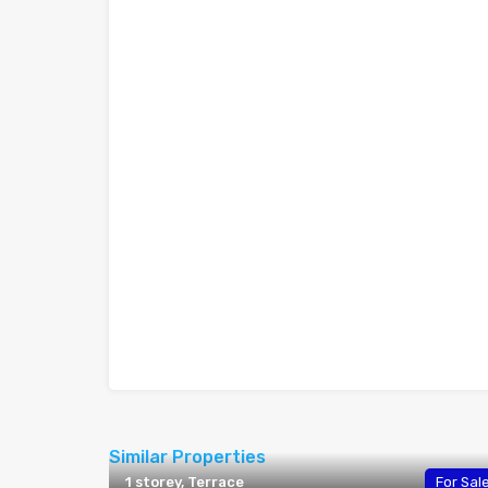
Similar Properties
1 storey, Terrace
For Sal