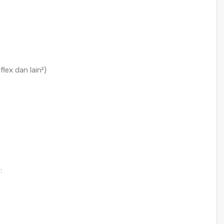
lex dan lain²)
: