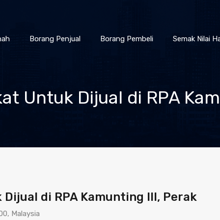
nah
Borang Penjual
Borang Pembeli
Semak Nilai H
t Untuk Dijual di RPA Kamu
Dijual di RPA Kamunting III, Perak
00, Malaysia