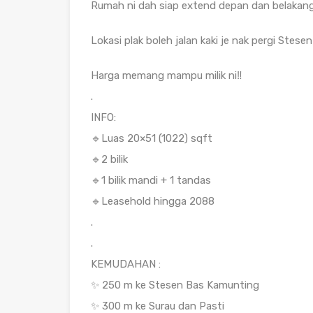
Rumah ni dah siap extend depan dan belakang 
Lokasi plak boleh jalan kaki je nak pergi Ste
Harga memang mampu milik ni‼️
.
INFO:
🔹Luas 20×51 (1022) sqft
🔹2 bilik
🔹1 bilik mandi + 1 tandas
🔹Leasehold hingga 2088
.
.
KEMUDAHAN :
✨ 250 m ke Stesen Bas Kamunting
✨ 300 m ke Surau dan Pasti