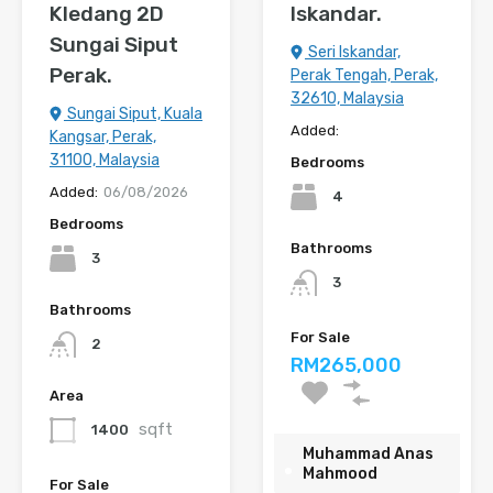
Kledang 2D
Iskandar.
Sungai Siput
Seri Iskandar,
Perak.
Perak Tengah, Perak,
32610, Malaysia
Sungai Siput, Kuala
Added:
Kangsar, Perak,
31100, Malaysia
Bedrooms
Added:
06/08/2026
4
Bedrooms
Bathrooms
3
3
Bathrooms
For Sale
2
RM265,000
Area
sqft
1400
Muhammad Anas
Mahmood
For Sale