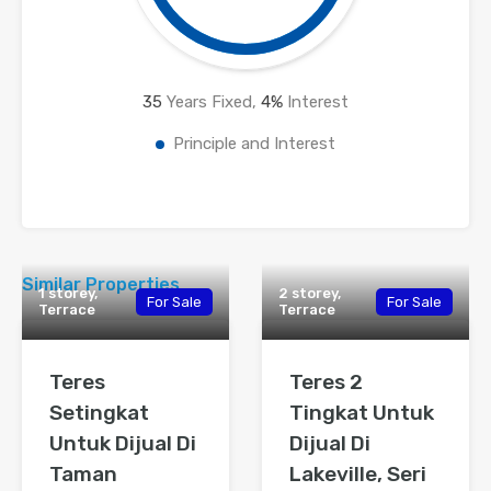
35
Years Fixed,
4
%
Interest
Principle and Interest
Similar Properties
1 storey,
2 storey,
For Sale
For Sale
Terrace
Terrace
Teres
Teres 2
Setingkat
Tingkat Untuk
Untuk Dijual Di
Dijual Di
Taman
Lakeville, Seri