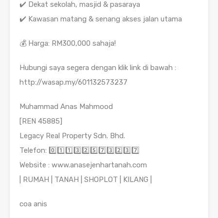
✔️ Dekat sekolah, masjid & pasaraya
✔️ Kawasan matang & senang akses jalan utama
💰 Harga: RM300,000 sahaja!
Hubungi saya segera dengan klik link di bawah :
http://wasap.my/601132573237
Muhammad Anas Mahmood
[REN 45885]
Legacy Real Property Sdn. Bhd.
Telefon: 0️⃣1️⃣1️⃣3️⃣2️⃣5️⃣7️⃣3️⃣2️⃣3️⃣7️⃣
Website : www.anasejenhartanah.com
| RUMAH | TANAH | SHOPLOT | KILANG |
coa anis