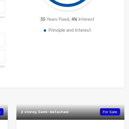
35
Years Fixed,
4
%
Interest
Principle and Interest
e
2 storey, Semi-detached
For Sale