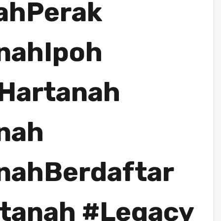
ahPerak
nahIpoh
Hartanah
nah
nahBerdaftar
tanah #Legacy