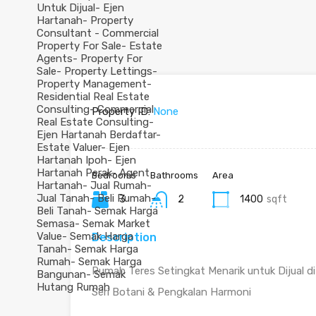
Property ID:
None
Bedrooms
Bathrooms
Area
3
2
1400
sqft
Description
Rumah Teres Setingkat Menarik untuk Dijual 
Seri Botani & Pengkalan Harmoni