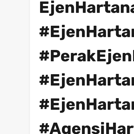
EjenHartan
#EjenHarta
#PerakEjen
#EjenHarta
#EjenHarta
#AgensiHar