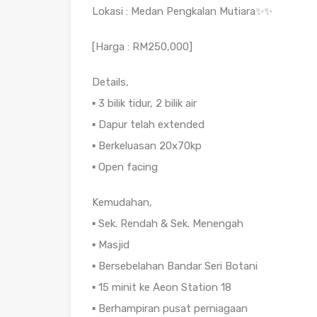
Lokasi : Medan Pengkalan Mutiara✨✨
[Harga : RM250,000]
Details,
▪️ 3 bilik tidur, 2 bilik air
▪️ Dapur telah extended
▪️ Berkeluasan 20x70kp
▪️ Open facing
Kemudahan,
▪️ Sek. Rendah & Sek. Menengah
▪️ Masjid
▪️ Bersebelahan Bandar Seri Botani
▪️ 15 minit ke Aeon Station 18
▪️ Berhampiran pusat perniagaan