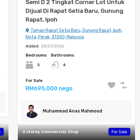
Semi D 2 Tingkat Corner Lot Untuk
Dijual Di Rapat Setia Baru, Gunung
Rapat, Ipoh
Taman Rapat Setia Baru, Gunung Rapat, Ipoh,
Kinta, Perak, 31350, Malaysia
Added:
28/07/2026
Bedrooms
Bathrooms
5
4
For Sale
RM695,000 nego
Muhammad Anas Mahmood
e
2 storey, Commercial, Shop
For Sale