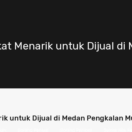
at Menarik untuk Dijual d
k untuk Dijual di Medan Pengkalan Mu
nah
Borang Penjual
Borang Pembeli
Semak Nilai H