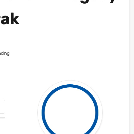
rak
acing