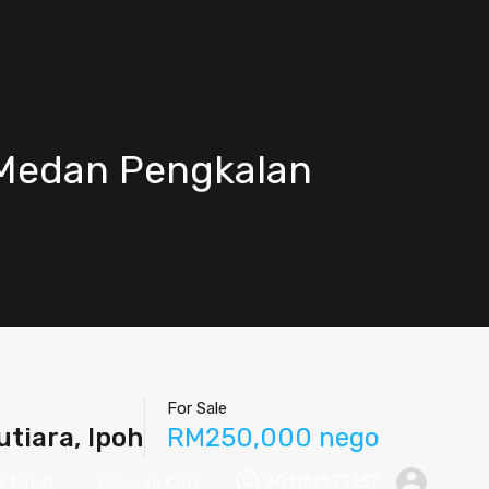
i Medan Pengkalan
For Sale
tiara, Ipoh
RM250,000 nego
artanah
Hubungi Kami
601132573237