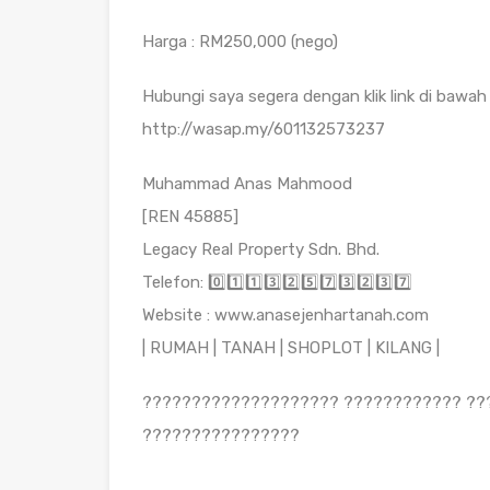
Harga : RM250,000 (nego)
Hubungi saya segera dengan klik link di bawah 
http://wasap.my/601132573237
Muhammad Anas Mahmood
[REN 45885]
Legacy Real Property Sdn. Bhd.
Telefon: 0️⃣1️⃣1️⃣3️⃣2️⃣5️⃣7️⃣3️⃣2️⃣3️⃣7️⃣
Website : www.anasejenhartanah.com
| RUMAH | TANAH | SHOPLOT | KILANG |
???????????????????? ???????????? ??
????????????????