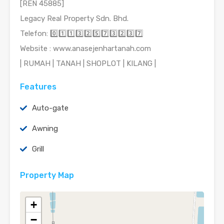
[REN 45885]
Legacy Real Property Sdn. Bhd.
Telefon: 0️⃣1️⃣1️⃣3️⃣2️⃣5️⃣7️⃣3️⃣2️⃣3️⃣7️⃣
Website : www.anasejenhartanah.com
| RUMAH | TANAH | SHOPLOT | KILANG |
Features
Auto-gate
Awning
Grill
Property Map
+
−