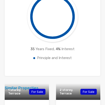
35
Years Fixed,
4
%
Interest
Principle and Interest
Similar Properties
1 storey,
2 storey,
For Sale
For Sale
Terrace
Terrace