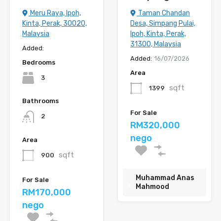
Meru Raya, Ipoh,
Taman Chandan
Kinta, Perak, 30020,
Desa, Simpang Pulai,
Malaysia
Ipoh, Kinta, Perak,
31300, Malaysia
Added:
Added:
16/07/2026
Bedrooms
Area
3
sqft
1399
Bathrooms
For Sale
2
RM320,000
nego
Area
sqft
900
Muhammad Anas
For Sale
Mahmood
RM170,000
nego