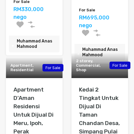
For Sale
RM330,000
For Sale
nego
RM695,000
nego
Muhammad Anas
Mahmood
Muhammad Anas
Mahmood
2 storey,
Apartment,
Commercial,
For Sale
For Sale
Residential
Shop
Apartment
Kedai 2
D’Aman
Tingkat Untuk
Residensi
Dijual Di
Untuk Dijual Di
Taman
Meru, Ipoh,
Chandan Desa,
Perak
Simpang Pulai