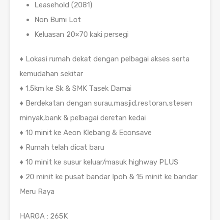
Leasehold (2081)
Non Bumi Lot
Keluasan 20×70 kaki persegi
♦️ Lokasi rumah dekat dengan pelbagai akses serta
kemudahan sekitar
♦️ 1.5km ke Sk & SMK Tasek Damai
♦️ Berdekatan dengan surau,masjid,restoran,stesen
minyak,bank & pelbagai deretan kedai
♦️ 10 minit ke Aeon Klebang & Econsave
♦️ Rumah telah dicat baru
♦️ 10 minit ke susur keluar/masuk highway PLUS
♦️ 20 minit ke pusat bandar Ipoh & 15 minit ke bandar
Meru Raya
HARGA : 265K