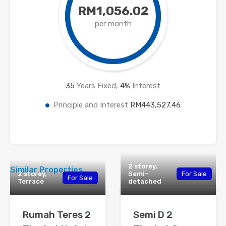
RM1,056.02
per month
35
Years Fixed,
4
%
Interest
Principle and Interest
RM443,527.46
2 storey,
Similar Properties
2 storey,
Semi-
For Sale
For Sale
Terrace
detached
Rumah Teres 2
Semi D 2