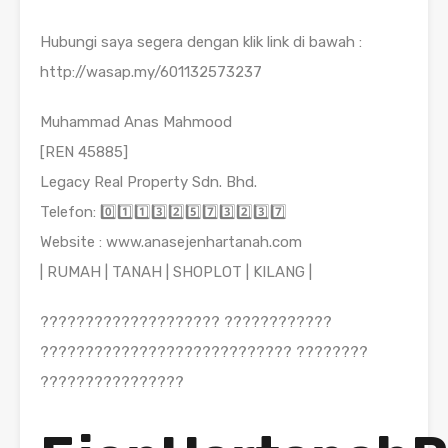
Hubungi saya segera dengan klik link di bawah :
http://wasap.my/601132573237
Muhammad Anas Mahmood
[REN 45885]
Legacy Real Property Sdn. Bhd.
Telefon: 0️⃣1️⃣1️⃣3️⃣2️⃣5️⃣7️⃣3️⃣2️⃣3️⃣7️⃣
Website : www.anasejenhartanah.com
| RUMAH | TANAH | SHOPLOT | KILANG |
???????????????????? ????????????
???????????????????????????? ????????
????????????????