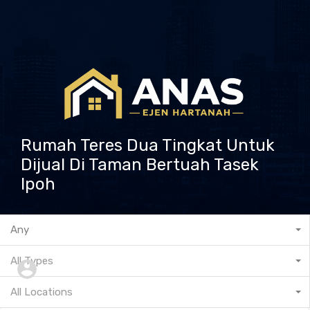
Rumah Teres Dua Tingkat Untuk
Dijual Di Taman Bertuah Tasek
Ipoh
601132573237
Any
All Types
All Locations