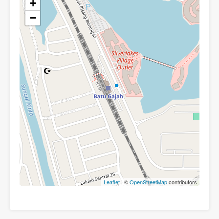
+
−
Leaflet
| ©
OpenStreetMap
contributors