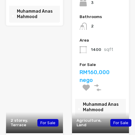
3
Muhammad Anas
Mahmood
Bathrooms
2
Area
sqft
1400
For Sale
RM160,000
nego
Muhammad Anas
Mahmood
2 storey,
Agriculture,
For Sale
For Sale
Terrace
Land