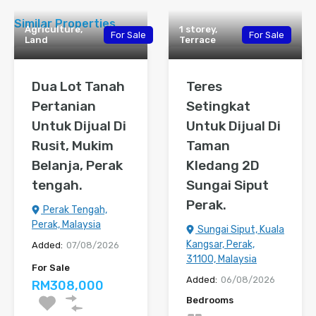
Similar Properties
Agriculture,
1 storey,
For Sale
For Sale
Land
Terrace
Dua Lot Tanah
Teres
Pertanian
Setingkat
Untuk Dijual Di
Untuk Dijual Di
Rusit, Mukim
Taman
Belanja, Perak
Kledang 2D
tengah.
Sungai Siput
Perak.
Perak Tengah,
Perak, Malaysia
Sungai Siput, Kuala
Kangsar, Perak,
Added:
07/08/2026
31100, Malaysia
For Sale
Added:
06/08/2026
RM308,000
Bedrooms