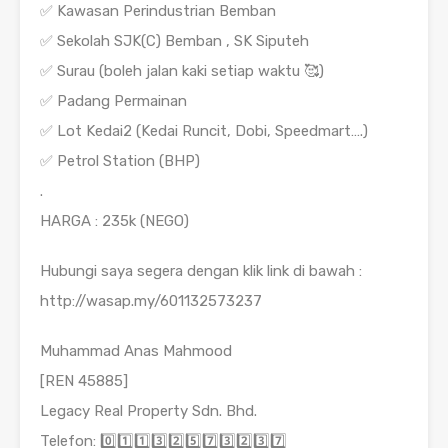
✅ Kawasan Perindustrian Bemban
✅ Sekolah SJK(C) Bemban , SK Siputeh
✅ Surau (boleh jalan kaki setiap waktu 🥰)
✅ Padang Permainan
✅ Lot Kedai2 (Kedai Runcit, Dobi, Speedmart….)
✅ Petrol Station (BHP)
.
HARGA : 235k (NEGO)
Hubungi saya segera dengan klik link di bawah :
http://wasap.my/601132573237
Muhammad Anas Mahmood
[REN 45885]
Legacy Real Property Sdn. Bhd.
Telefon: 0️⃣1️⃣1️⃣3️⃣2️⃣5️⃣7️⃣3️⃣2️⃣3️⃣7️⃣