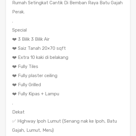
Rumah Setingkat Cantik Di Bemban Raya Batu Gajah
Perak.
.
Special
❤️ 3 Bilik 3 Bilik Air
❤️ Saiz Tanah 20×70 sqft
❤️ Extra 10 kaki di belakang
❤️ Fully Tiles
❤️ Fully plaster ceiling
❤️ Fully Grilled
❤️ Fully Kipas + Lampu
.
Dekat
✅ Highway Ipoh Lumut (Senang nak ke Ipoh, Batu
Gajah, Lumut, Meru)