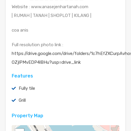
Website : www.anasejenhartanah.com
| RUMAH | TANAH | SHOPLOT | KILANG |
coa anis
Full resolution photo link :
https://drive.google.com/drive/folders/1c7hEfZKCurpAvho
OZjlPMvEDP4lBHu?usp=drive_link
Features
Fully tile
Grill
Property Map