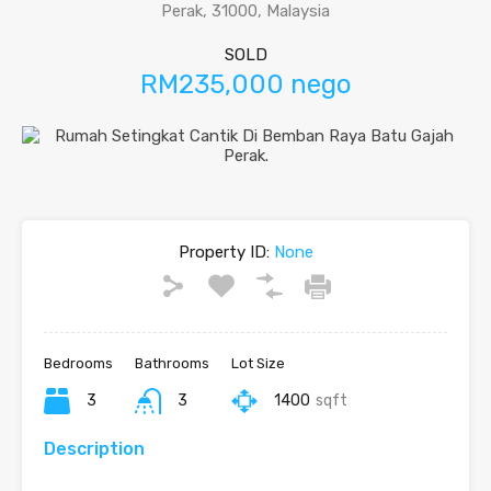
Perak, 31000, Malaysia
SOLD
RM235,000 nego
Property ID:
None
Bedrooms
Bathrooms
Lot Size
3
3
1400
sqft
Description