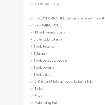
✅ Rizab Me.. La..Yu
.
✅ FULLY FURNISHED dengan perabot mewah
✅ SWIMMING POOL
✅ 10 bilik keseluruhan:
– 5 bilik tidur utama
– 1 bilik tetamu
– 1 Surau
– 1 bilik pejabat/bacaan
– 1 bilik pekerja
– 1 bilik utiliti
✅ 5 Bilik air (4 bilik air beserta bath tub)
✅ 1 stor
✅ Foyer
✅ Main living hall