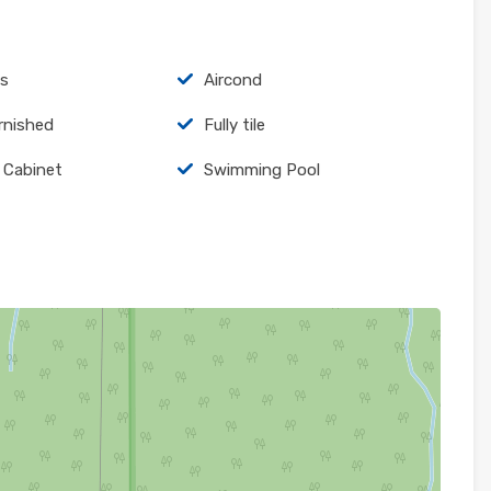
es
Aircond
urnished
Fully tile
 Cabinet
Swimming Pool