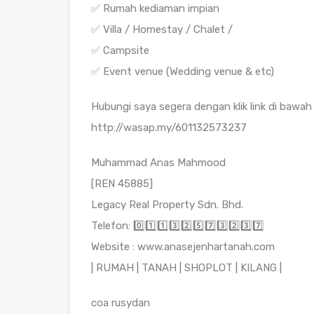
✅ Rumah kediaman impian
✅ Villa / Homestay / Chalet /
✅ Campsite
✅ Event venue (Wedding venue & etc)
Hubungi saya segera dengan klik link di bawah 
http://wasap.my/601132573237
Muhammad Anas Mahmood
[REN 45885]
Legacy Real Property Sdn. Bhd.
Telefon: 0️⃣1️⃣1️⃣3️⃣2️⃣5️⃣7️⃣3️⃣2️⃣3️⃣7️⃣
Website : www.anasejenhartanah.com
| RUMAH | TANAH | SHOPLOT | KILANG |
coa rusydan