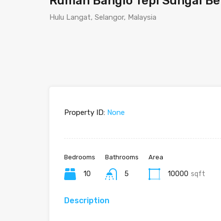
Rumah Banglo Tepi Sungai Be
Hulu Langat, Selangor, Malaysia
Property ID:
None
Bedrooms
Bathrooms
Area
10
5
10000
sqft
Description