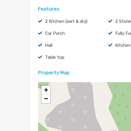
Features
2 Kitchen (wet & dry)
2 Stori
Car Porch
Fully F
Hall
Kitchen
Table top
Property Map
+
−