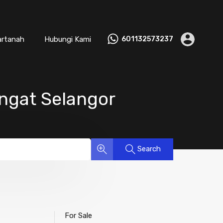
artanah
Hubungi Kami
601132573237
ngat Selangor
Search
For Sale