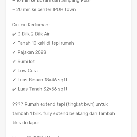
– 10 min ke Botani dan Simpang Pulai
– 20 min ke center IPOH town
Ciri-ciri Kediaman :
✔️ 3 Bilik 2 Bilik Air
✔ Tanah 10 kaki di tepi rumah
✔ Pajakan 2088
✔ Bumi lot
✔ Low Cost
✔ Luas Binaan 18×46 sqft
✔️ Luas Tanah 32×56 sqft
???? Rumah extend tepi (tingkat bwh) untuk
tambah 1 bilik, fully extend belakang dan tambah
tiles di dapur