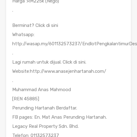
Harga :RM225k (Nego)
.
Berminat? Click di sini
Whatsapp:
http://wasap.my/601132573237/EndlotPengkalantimurDe
.
Lagi rumah untuk dijual. Click di sini.
Website:http://www.anasejenhartanah.com/
.
Muhammad Anas Mahmood
[REN 45885]
Perunding Hartanah Berdaftar.
FB pages: En. Mat Anas Perunding Hartanah.
Legacy Real Property Sdn. Bhd.
Telefon: 01132573237