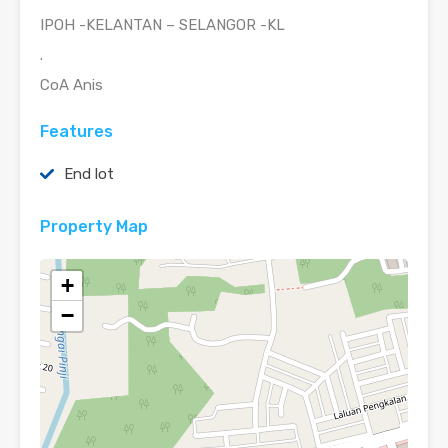
IPOH -KELANTAN – SELANGOR -KL
.
CoA Anis
Features
End lot
Property Map
+
−