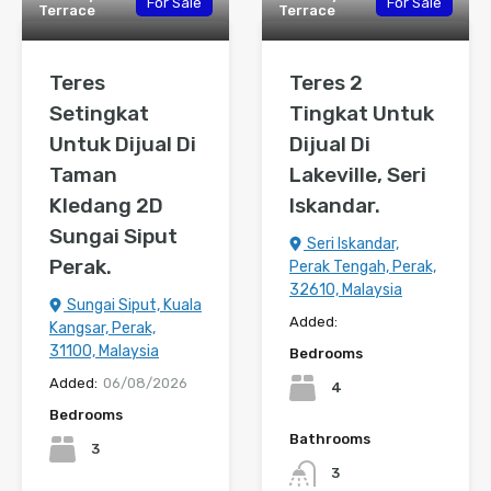
For Sale
For Sale
Terrace
Terrace
Teres
Teres 2
Setingkat
Tingkat Untuk
Untuk Dijual Di
Dijual Di
Taman
Lakeville, Seri
Kledang 2D
Iskandar.
Sungai Siput
Seri Iskandar,
Perak.
Perak Tengah, Perak,
32610, Malaysia
Sungai Siput, Kuala
Added:
Kangsar, Perak,
31100, Malaysia
Bedrooms
Added:
06/08/2026
4
Bedrooms
Bathrooms
3
3