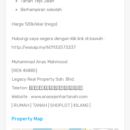
Tanah Tepi Jalan
Berhampiran sekolah
Harga 120k/ekar (nego)
Hubungi saya segera dengan klik link di bawah :
http://wasap.my/601132573237
Muhammad Anas Mahmood
[REN 45885]
Legacy Real Property Sdn. Bhd.
Telefon: 0️⃣1️⃣1️⃣3️⃣2️⃣5️⃣7️⃣3️⃣2️⃣3️⃣7️⃣
Website : www.anasejenhartanah.com
| RUMAH | TANAH | SHOPLOT | KILANG |
Property Map