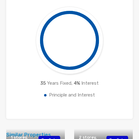
35
Years Fixed,
4
%
Interest
Principle and Interest
Similar Properties
1 storey,
2 storey,