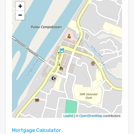
+
−
Leaflet
| ©
OpenStreetMap
contributors
Mortgage Calculator