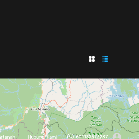
artanah
Hubungi Kami
601132573237