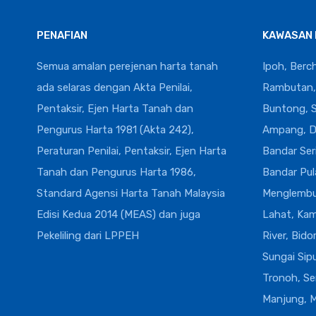
PENAFIAN
KAWASAN 
Semua amalan perejenan harta tanah
Ipoh, Berc
ada selaras dengan Akta Penilai,
Rambutan, 
Pentaksir, Ejen Harta Tanah dan
Buntong, Si
Pengurus Harta 1981 (Akta 242),
Ampang, D
Peraturan Penilai, Pentaksir, Ejen Harta
Bandar Ser
Tanah dan Pengurus Harta 1986,
Bandar Pul
Standard Agensi Harta Tanah Malaysia
Menglembu,
Edisi Kedua 2014 (MEAS) dan juga
Lahat, Kam
Pekeliling dari LPPEH
River, Bido
Sungai Sip
Tronoh, Ser
Manjung, M