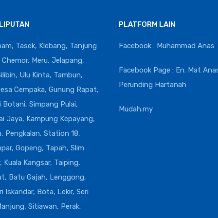
LIPUTAN
PLATFORM LAIN
ham, Tasek, Klebang, Tanjung
Facebook : Muhammad Anas
Chemor, Meru, Jelapang,
Facebook Page : En. Mat Ana
libin, Ulu Kinta, Tambun,
Perunding Hartanah
esa Cempaka, Gunung Rapat,
i Botani, Simpang Pulai,
Mudah.my
ai Jaya, Kampung Kepayang,
 Pengkalan, Station 18,
par, Gopeng, Tapah, Slim
r, Kuala Kangsar, Taiping,
ut, Batu Gajah, Lenggong,
i Iskandar, Bota, Lekir, Seri
anjung, Sitiawan, Perak.