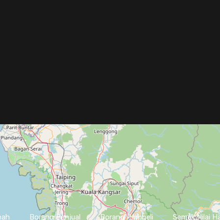
nah
Borang Penjual
Borang Pembeli
Semak Nilai H