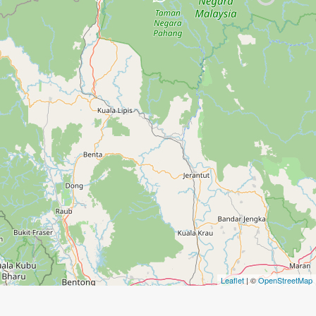
Leaflet
| ©
OpenStreetMap